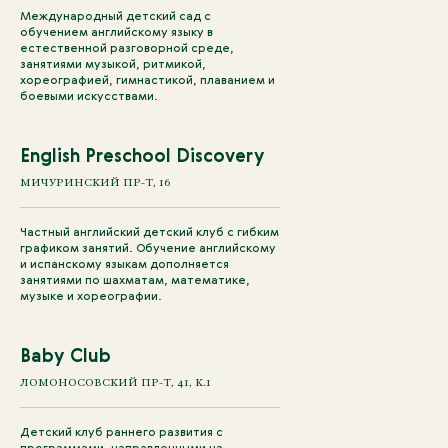
Международный детский сад с
обучением английскому языку в
естественной разговорной среде,
занятиями музыкой, ритмикой,
хореографией, гимнастикой, плаванием и
боевыми искусствами.
English Preschool Discovery
МИЧУРИНСКИЙ ПР-Т, 16
Частный английский детский клуб с гибким
графиком занятий. Обучение английскому
и испанскому языкам дополняется
занятиями по шахматам, математике,
музыке и хореографии.
Baby Club
ЛОМОНОСОВСКИЙ ПР-Т, 41, К.1
Детский клуб раннего развития с
программами, направленными на